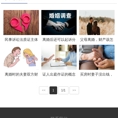
民事诉讼法质证主体
离婚后还可以起诉分
父母离婚，财产该怎
有哪些
割财产吗
样分配
离婚时的夫妻双方财
证人出庭作证的概念
买房时妻子没出钱，
产怎样分割_2
是什么？
妻子未出钱离婚时是
不是可以分房产
<<
1
1/1
>>