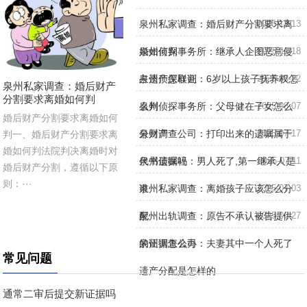
泉州私家调查：婚后财产分割要求离
2025-12-13
婚如何判
泉州侦探事务所：继承人企图恶意侵
2025-11-18
占遗产怎样判
泉州侦探取证：6岁以上孩子抚养权怎
2025-08-22
泉州私家调查：婚后财产
分割要求离婚如何判
么判
泉州侦探事务所：父母健在子女怎么
2025-08-07
婚后财产分割要求离婚如何
分财产
泉州调查公司：打印出来的遗嘱属于
2025-07-17
判一、婚后财产分割要求离
婚如何判法院判决离婚时对
代书遗嘱吗
泉州侦探社：男人死了,第一继承人是
2025-07-11
婚后财产分割，遵循以下原
则：···
谁
泉州私家调查：离婚孩子应该怎么分
2025-07-03
配
泉州出轨调查：原告不承认被告提供
2025-06-27
的证据怎么办
泉州调查公司：夫妻其中一个人死了
常见问题
遗产分配是怎样的
通常二审后提交新证据吗