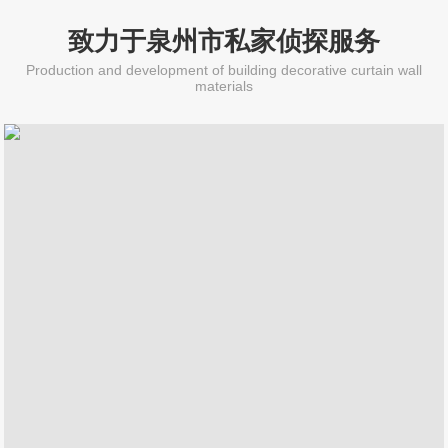
致力于泉州市私家侦探服务
Production and development of building decorative curtain wall
materials